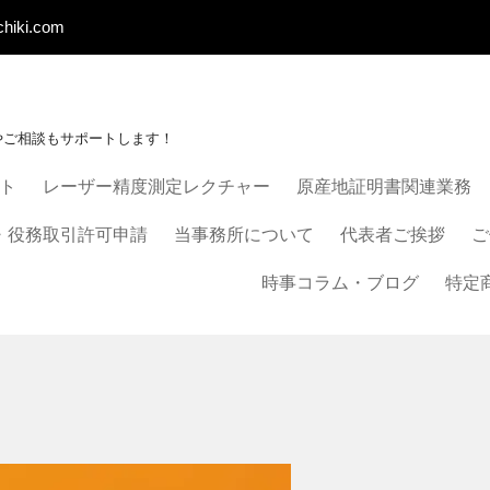
chiki.com
やご相談もサポートします！
ート
レーザー精度測定レクチャー
原産地証明書関連業務
・役務取引許可申請
当事務所について
代表者ご挨拶
ご
時事コラム・ブログ
特定