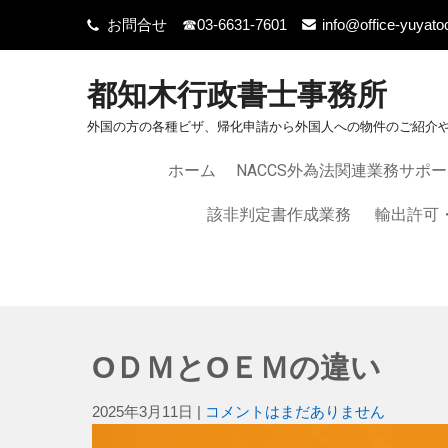
お問合せ ☎03-6631-7601
info@office-yuyato
都知木行政書士事務所
外国の方の各種ビザ、帰化申請から外国人への物件のご紹介
ホーム
NACCS外為法関連業務サポ
該非判定書作成業務
輸出許可
ОＤＭとOＥＭの違い
2025年3月11日
|
コメントはまだありません