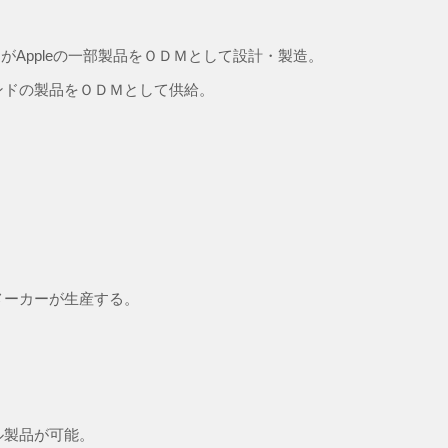
）がAppleの一部製品をＯＤＭとして設計・製造。
ンドの製品をＯＤＭとして供給。
メーカーが生産する。
ル製品が可能。