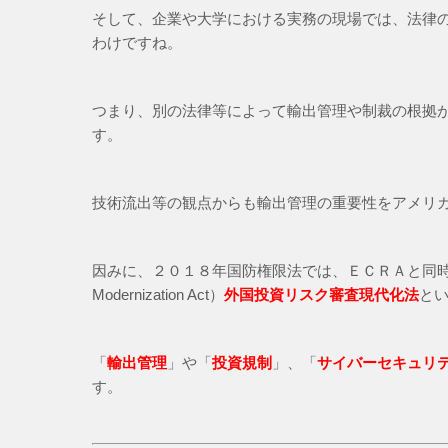
そして、企業や大学における実務の現場では、法律の下位
わけですね。
つまり、別の法律等によって輸出管理や制裁の根拠
す。
技術流出等の観点からも輸出管理の重要性をアメリ
因みに、２０１８年国防権限法では、ＥＣＲＡと同
Modernization Act）
外国投資リスク審査現代化法
と
「
輸出管理
」や「
投資規制
」、「
サイバーセキュリ
す。