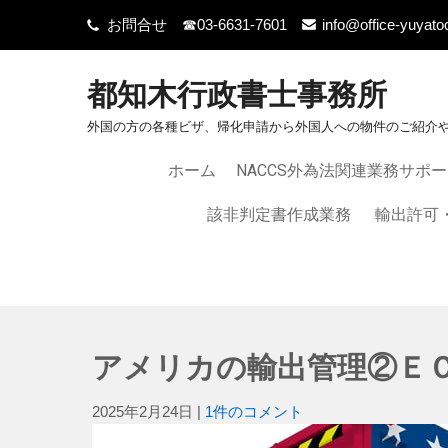
お問合せ ☎03-6631-7601
info@office-yuyato
都知木行政書士事務所
外国の方の各種ビザ、帰化申請から外国人への物件のご紹介
ホーム
NACCS外為法関連業務サポ
該非判定書作成業務
輸出許可
アメリカの輸出管理②Ｅ
2025年2月24日
|
1件のコメント