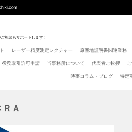
chiki.com
やご相談もサポートします！
ート
レーザー精度測定レクチャー
原産地証明書関連業務
・役務取引許可申請
当事務所について
代表者ご挨拶
ご
時事コラム・ブログ
特定
ＣＲＡ