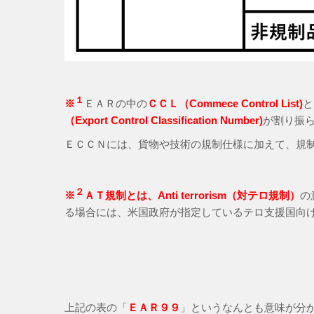
１
※
ＥＡＲの中の
ＣＣＬ（Commece Control List)
と
（Export Control Classification Number)
が割り振
ＥＣＣＮには、貨物や技術の規制仕様に加えて、規
２
※
ＡＴ規制とは、Anti terrorism（対テロ規制）
の
る場合には、米国政府が指定しているテロ支援国向
上記の表の「
ＥＡＲ９９
」というなんとも意味が分