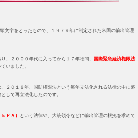
form Actの頭文字をとったもので、１９７９年に制定された米国の輸出管理
おり、２０００年代に入ってから１７年物間、
国際緊急経済権限法
いていました。
は、２０１８年、国防権限法という毎年立法化される法律の中に盛
法として再立法化したのです。
ＥＥＰＡ）
という法律や、大統領令などに輸出管理の根拠を求めて