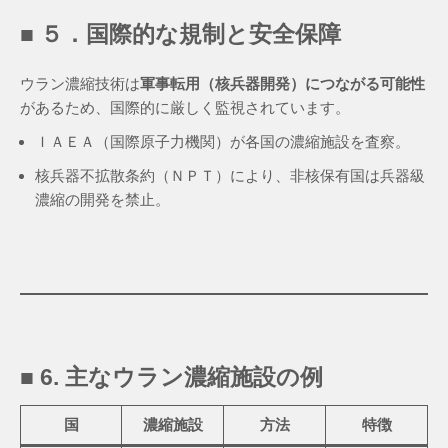
■ ５．国際的な規制と安全保障
ウラン濃縮技術は
軍事転用（核兵器開発）につながる可能性
があるため、国際的に厳しく監視されています。
ＩＡＥＡ（国際原子力機関）が各国の濃縮施設を査察。
核兵器不拡散条約（ＮＰＴ）により、非核保有国は兵器級
濃縮の開発を禁止。
■ 6. 主なウラン濃縮施設の例
国
濃縮施設
方法
特徴