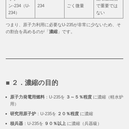
ン-234（U-
234
ごく微量
で重要では
234）
ない
つまり、原子力利用に必要なU-235が非常に少ないため、そ
の割合を高めるのが「
濃縮
」です。
■ ２．濃縮の目的
原子力発電用燃料
：U-235を
３～５％程度
に濃縮（軽水炉
用）
研究用原子炉
：U-235を
２０％程度
に濃縮
核兵器
：U-235を
９０％以上
に濃縮（兵器級）