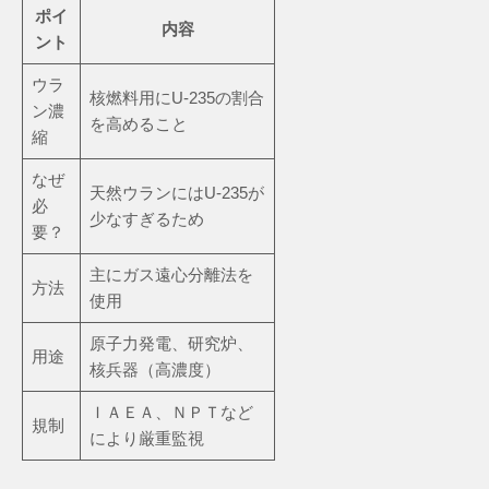
ポイ
内容
ント
ウラ
核燃料用にU-235の割合
ン濃
を高めること
縮
なぜ
天然ウランにはU-235が
必
少なすぎるため
要？
主にガス遠心分離法を
方法
使用
原子力発電、研究炉、
用途
核兵器（高濃度）
ＩＡＥＡ、ＮＰＴなど
規制
により厳重監視