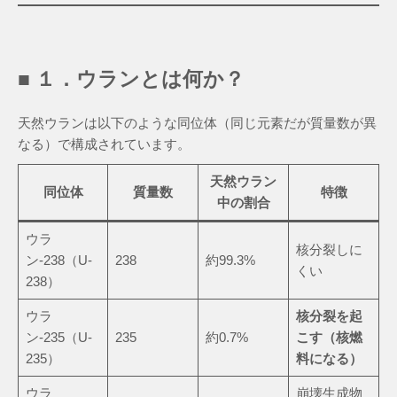
■ １．ウランとは何か？
天然ウランは以下のような同位体（同じ元素だが質量数が異
なる）で構成されています。
天然ウラン
同位体
質量数
特徴
中の割合
ウラ
核分裂しに
ン-238（U-
238
約99.3%
くい
238）
ウラ
核分裂を起
ン-235（U-
235
約0.7%
こす（核燃
235）
料になる）
ウラ
崩壊生成物