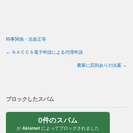
時事関係・法改正等
←
ＮＡＣＣＳ電子申請による代理申請
農家に罰則ありの法案
→
ブロックしたスパム
0件のスパム
が
Akismet
によってブロックされました