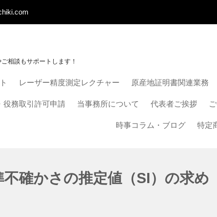
chiki.com
やご相談もサポートします！
ート
レーザー精度測定レクチャー
原産地証明書関連業務
・役務取引許可申請
当事務所について
代表者ご挨拶
ご
時事コラム・ブログ
特定
不確かさの推定値（SI）の求め