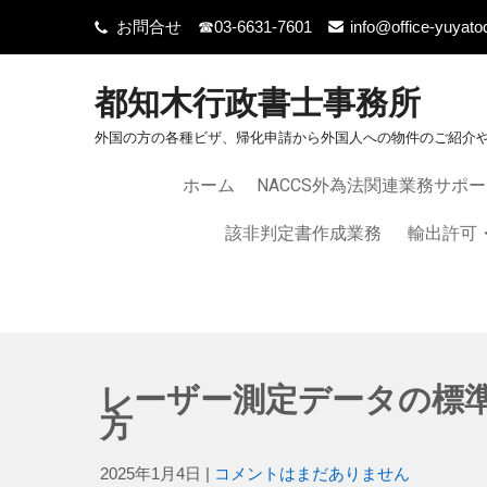
お問合せ ☎03-6631-7601
info@office-yuyato
都知木行政書士事務所
外国の方の各種ビザ、帰化申請から外国人への物件のご紹介
ホーム
NACCS外為法関連業務サポ
該非判定書作成業務
輸出許可
レーザー測定データの標準
方
2025年1月4日
|
コメントはまだありません