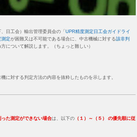
下、日工会）輸出管理委員会の「
UPR精度測定日工会ガイドライ
度測定
が困難又は不可能である場合に、中古機械に対する
該非判
め方について解説します。（ちょっと難しい）
古機に対する判定方法の内容を抜粋したものを示します。
則った測定ができない場合
は、以下の
（１）～（５）
の優先順に従