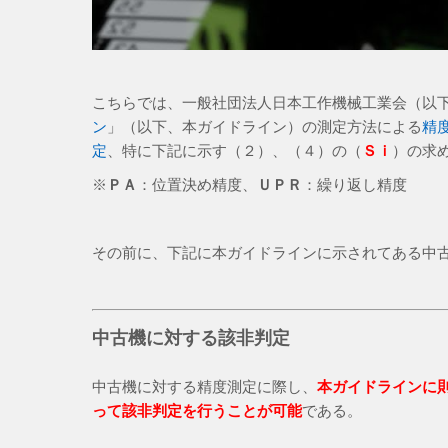
こちらでは、一般社団法人日本工作機械工業会（以
ン
」（以下、本ガイドライン）の測定方法による
精
定
、特に下記に示す（２）、（４）の（
Ｓｉ
）の求
※
ＰＡ
：位置決め精度、
ＵＰＲ
：繰り返し精度
その前に、下記に本ガイドラインに示されてある中
中古機に対する該非判定
中古機に対する精度測定に際し、
本ガイドラインに
って該非判定を行うことが可能
である。