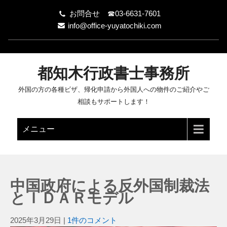
お問合せ ☎03-6631-7601
info@office-yuyatochiki.com
都知木行政書士事務所
外国の方の各種ビザ、帰化申請から外国人への物件のご紹介やご
相談もサポートします！
メニュー
中国政府による反外国制裁法
とＩＤＡＲモデル
2025年3月29日
|
1件のコメント