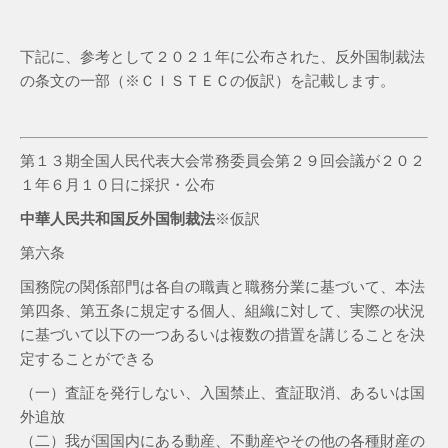
下記に、参考として２０２１年に公布された、反外国制裁法
の条文の一部（※ＣＩＳＴＥＣの仮訳）を記載します。
第１３期全国人民代表大会常務委員会第２９回会議が２０２
１年６月１０日に採択・公布
中華人民共和国反外国制裁法
※仮訳
第六条
国務院の関係部門は各自の職責と職務分業に基づいて、本法
第四条、第五条に規定する個人、組織に対して、実際の状況
に基づいて以下の一つあるいは複数の措置を講じることを決
定することができる
（一）査証を発行しない、入国禁止、査証取消、あるいは国
外追放
（二）我が国国内にある動産、不動産やその他の各種財産の