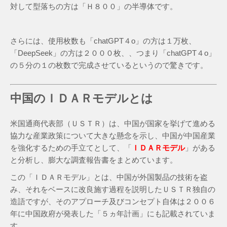
対して型落ちの方は「Ｈ８００」の半導体です。
さらには、使用枚数も「chatGPT４o」の方は１万枚、
「DeepSeek」の方は２０００枚、、つまり「chatGPT４o」
の５分の１の枚数で完成させているというので驚きです。
中国のＩＤＡＲモデルとは
米国通商代表部（ＵＳＴＲ）は、中国が国家を挙げて進める
協力な産業政策について大きな懸念を示し、中国が中国産業
を強化するための手立てとして、「
ＩＤＡＲモデル
」がある
と分析し、膨大な調査報告書をまとめています。
この「ＩＤＡＲモデル」とは、中国が外国製品の技術を盗
み、それをベースに改良施す過程を説明したＵＳＴＲ独自の
造語ですが、そのアプローチ及びコンセプト自体は２００６
年に中国政府が発表した「５ヵ年計画」にも記載されていま
す。