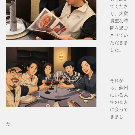
てくださ
り、大変
貴重な時
間を過ご
させてい
ただきま
した。
それか
ら、蘇州
にいる大
学の友人
に会って
きまし
た。