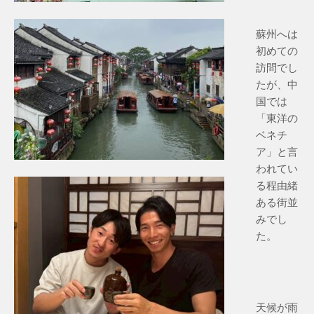
蘇州へは
初めての
訪問でし
たが、中
国では
「東洋の
ベネチ
ア」と言
われてい
る程由緒
ある街並
みでし
た。
天候が雨