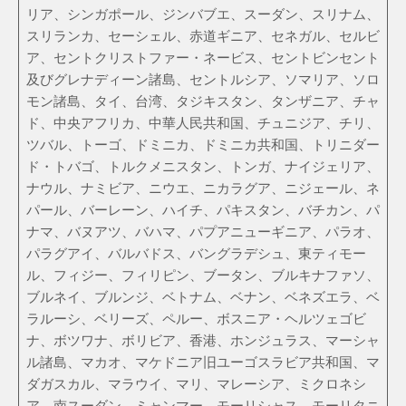
リア、シンガポール、ジンバブエ、スーダン、スリナム、
スリランカ、セーシェル、赤道ギニア、セネガル、セルビ
ア、セントクリストファー・ネービス、セントビンセント
及びグレナディーン諸島、セントルシア、ソマリア、ソロ
モン諸島、タイ、台湾、タジキスタン、タンザニア、チャ
ド、中央アフリカ、中華人民共和国、チュニジア、チリ、
ツバル、トーゴ、ドミニカ、ドミニカ共和国、トリニダー
ド・トバゴ、トルクメニスタン、トンガ、ナイジェリア、
ナウル、ナミビア、ニウエ、ニカラグア、ニジェール、ネ
パール、バーレーン、ハイチ、パキスタン、バチカン、パ
ナマ、バヌアツ、バハマ、パプアニューギニア、パラオ、
パラグアイ、バルバドス、バングラデシュ、東ティモー
ル、フィジー、フィリピン、ブータン、ブルキナファソ、
ブルネイ、ブルンジ、ベトナム、ベナン、ベネズエラ、ベ
ラルーシ、ベリーズ、ペルー、ボスニア・ヘルツェゴビ
ナ、ボツワナ、ボリビア、香港、ホンジュラス、マーシャ
ル諸島、マカオ、マケドニア旧ユーゴスラビア共和国、マ
ダガスカル、マラウイ、マリ、マレーシア、ミクロネシ
ア、南スーダン、ミャンマー、モーリシャス、モーリタニ