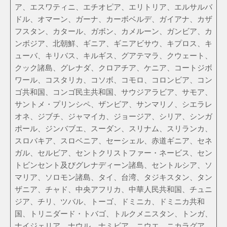
ア、エスワティニ、エチオピア、エリトリア、エルサルバ
ドル、オマーン、ガーナ、カーボベルデ、ガイアナ、カザ
フスタン、カタール、ガボン、カメルーン、ガンビア、カ
ンボジア、北朝鮮、ギニア、ギニアビサウ、キプロス、キ
ューバ、キリバス、キルギス、グアテマラ、クウェート、
クック諸島、グレナダ、クロアチア、ケニア、コートジボ
ワール、コスタリカ、コソボ、コモロ、コロンビア、コン
ゴ共和国、コンゴ民主共和国、サウジアラビア、サモア、
サントメ・プリンシペ、ザンビア、サンマリノ、シエラレ
オネ、ジブチ、ジャマイカ、ジョージア、シリア、シンガ
ポール、ジンバブエ、スーダン、スリナム、スリランカ、
スロバキア、スロベニア、セーシェル、赤道ギニア、セネ
ガル、セルビア、セントクリストファー・ネービス、セン
トビンセント及びグレナディーン諸島、セントルシア、ソ
マリア、ソロモン諸島、タイ、台湾、タジキスタン、タン
ザニア、チャド、中央アフリカ、中華人民共和国、チュニ
ジア、チリ、ツバル、トーゴ、ドミニカ、ドミニカ共和
国、トリニダード・トバゴ、トルクメニスタン、トンガ、
ナイジェリア、ナウル、ナミビア、ニウエ、ニカラグア、