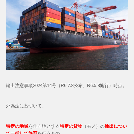
輸出注意事項2024第14号（R6.7.8公布、R6.9.8施行）時点。
外為法に基づいて、
特定の地域
を仕向地とする
特定の貨物
（モノ）の
輸出につい
て一括して許可
を行うもの