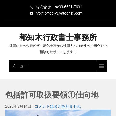
お問合せ ☎03-6631-7601
info@office-yuyatochiki.com
都知木行政書士事務所
外国の方の各種ビザ、帰化申請から外国人への物件のご紹介やご
相談もサポートします！
メニュー
包括許可取扱要領①仕向地
2025年3月14日
|
コメントはまだありません