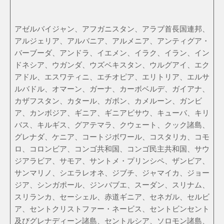
アゼルバイジャン、アフガニスタン、アラブ首長国連邦、
アルジェリア、アルバニア、アルメニア、アンティグア・
バーブーダ、アンドラ、イエメン、イラク、イラン、イン
ドネシア、ウガンダ、ウズベキスタン、ウルグアイ、エク
アドル、エスワティニ、エチオピア、エリトリア、エルサ
ルバドル、オマーン、ガーナ、カーボベルデ、ガイアナ、
カザフスタン、カタール、ガボン、カメルーン、ガンビ
ア、カンボジア、ギニア、ギニアビサウ、キューバ、キリ
バス、キルギス、グアテマラ、クウェート、クック諸島、
グレナダ、ケニア、コートジボワール、コスタリカ、コモ
ロ、コロンビア、コンゴ共和国、コンゴ民主共和国、サウ
ジアラビア、サモア、サントメ・プリンシペ、ザンビア、
サンマリノ、シエラレオネ、ジブチ、ジャマイカ、ジョー
ジア、シンガポール、ジンバブエ、スーダン、スリナム、
スリランカ、セーシェル、赤道ギニア、セネガル、セルビ
ア、セントクリストファー・ネービス、セントビンセント
及びグレナディーン諸島、セントルシア、ソロモン諸島、