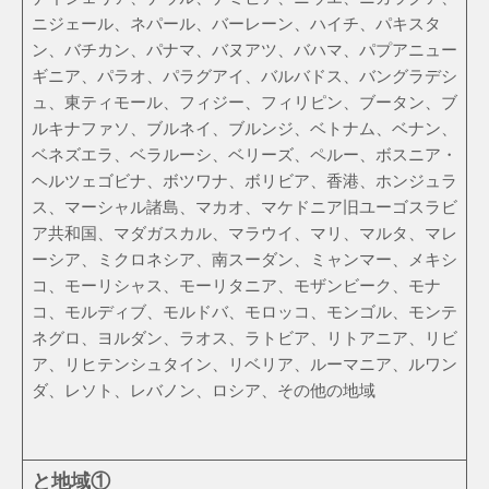
ニジェール、ネパール、バーレーン、ハイチ、パキスタ
ン、バチカン、パナマ、バヌアツ、バハマ、パプアニュー
ギニア、パラオ、パラグアイ、バルバドス、バングラデシ
ュ、東ティモール、フィジー、フィリピン、ブータン、ブ
ルキナファソ、ブルネイ、ブルンジ、ベトナム、ベナン、
ベネズエラ、ベラルーシ、ベリーズ、ペルー、ボスニア・
ヘルツェゴビナ、ボツワナ、ボリビア、香港、ホンジュラ
ス、マーシャル諸島、マカオ、マケドニア旧ユーゴスラビ
ア共和国、マダガスカル、マラウイ、マリ、マルタ、マレ
ーシア、ミクロネシア、南スーダン、ミャンマー、メキシ
コ、モーリシャス、モーリタニア、モザンビーク、モナ
コ、モルディブ、モルドバ、モロッコ、モンゴル、モンテ
ネグロ、ヨルダン、ラオス、ラトビア、リトアニア、リビ
ア、リヒテンシュタイン、リベリア、ルーマニア、ルワン
ダ、レソト、レバノン、ロシア、その他の地域
と地域①