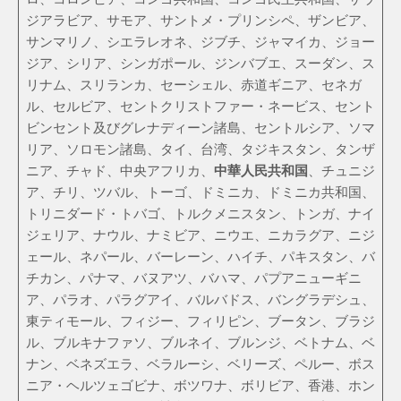
ジアラビア、サモア、サントメ・プリンシペ、ザンビア、
サンマリノ、シエラレオネ、ジブチ、ジャマイカ、ジョー
ジア、シリア、シンガポール、ジンバブエ、スーダン、ス
リナム、スリランカ、セーシェル、赤道ギニア、セネガ
ル、セルビア、セントクリストファー・ネービス、セント
ビンセント及びグレナディーン諸島、セントルシア、ソマ
リア、ソロモン諸島、タイ、台湾、タジキスタン、タンザ
ニア、チャド、中央アフリカ、
中華人民共和国
、チュニジ
ア、チリ、ツバル、トーゴ、ドミニカ、ドミニカ共和国、
トリニダード・トバゴ、トルクメニスタン、トンガ、ナイ
ジェリア、ナウル、ナミビア、ニウエ、ニカラグア、ニジ
ェール、ネパール、バーレーン、ハイチ、パキスタン、バ
チカン、パナマ、バヌアツ、バハマ、パプアニューギニ
ア、パラオ、パラグアイ、バルバドス、バングラデシュ、
東ティモール、フィジー、フィリピン、ブータン、ブラジ
ル、ブルキナファソ、ブルネイ、ブルンジ、ベトナム、ベ
ナン、ベネズエラ、ベラルーシ、ベリーズ、ペルー、ボス
ニア・ヘルツェゴビナ、ボツワナ、ボリビア、香港、ホン