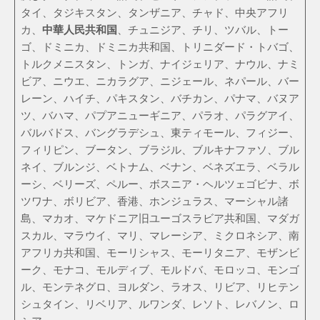
タイ、タジキスタン、タンザニア、チャド、中央アフリ
カ、
中華人民共和国
、チュニジア、チリ、ツバル、トー
ゴ、ドミニカ、ドミニカ共和国、トリニダード・トバゴ、
トルクメニスタン、トンガ、ナイジェリア、ナウル、ナミ
ビア、ニウエ、ニカラグア、ニジェール、ネパール、バー
レーン、ハイチ、パキスタン、バチカン、パナマ、バヌア
ツ、バハマ、パプアニューギニア、パラオ、パラグアイ、
バルバドス、バングラデシュ、東ティモール、フィジー、
フィリピン、ブータン、ブラジル、ブルキナファソ、ブル
ネイ、ブルンジ、ベトナム、ベナン、ベネズエラ、ベラル
ーシ、ベリーズ、ペルー、ボスニア・ヘルツェゴビナ、ボ
ツワナ、ボリビア、香港、ホンジュラス、マーシャル諸
島、マカオ、マケドニア旧ユーゴスラビア共和国、マダガ
スカル、マラウイ、マリ、マレーシア、ミクロネシア、南
アフリカ共和国、モーリシャス、モーリタニア、モザンビ
ーク、モナコ、モルディブ、モルドバ、モロッコ、モンゴ
ル、モンテネグロ、ヨルダン、ラオス、リビア、リヒテン
シュタイン、リベリア、ルワンダ、レソト、レバノン、ロ