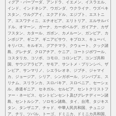
ィグア・バーブーダ、アンドラ、イエメン、イスラエル、
インド、インドネシア、ウガンダ、ウクライナ、ウズベキ
スタン、ウルグアイ、エクアドル、エジプト、エストニ
ア、エスワティニ、エチオピア、エリトリア、エルサルバ
ドル、オマーン、ガーナ、カーボベルデ、ガイアナ、カザ
フスタン、カタール、ガボン、カメルーン、ガンビア、カ
ンボジア、ギニア、ギニアビサウ、キプロス、キューバ、
キリバス、キルギス、グアテマラ、クウェート、クック諸
島、グレナダ、クロアチア、ケニア、コートジボワール、
コスタリカ、コソボ、コモロ、コロンビア、コンゴ共和
国、サウジアラビア、サモア、サントメ・プリンシペ、ザ
ンビア、サンマリノ、シエラレオネ、ジブチ、ジャマイ
カ、ジョージア、シリア、シンガポール、ジンバブエ、ス
リナム、スリランカ、スロバキア、スロベニア、セーシェ
ル、赤道ギニア、セネガル、セルビア、セントクリストフ
ァー・ネービス、セントビンセント及びグレナディーン諸
島、セントルシア、ソロモン諸島、タイ、台湾、タジキス
タン、タンザニア、チャド、中華人民共和国、チュニジ
ア、チリ、ツバル、トーゴ、ドミニカ、ドミニカ共和国、