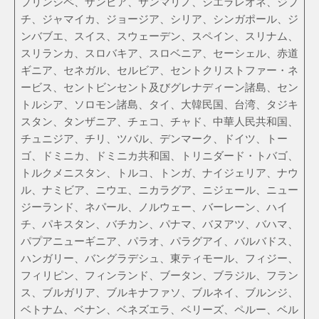
プリンシペ、ザンビア、サンマリノ、シエラレオネ、ジブ
チ、ジャマイカ、ジョージア、シリア、シンガポール、ジ
ンバブエ、スイス、スウェーデン、スペイン、スリナム、
スリランカ、スロバキア、スロベニア、セーシェル、赤道
ギニア、セネガル、セルビア、セントクリストファー・ネ
ービス、セントビンセント及びグレナディーン諸島、セン
トルシア、ソロモン諸島、タイ、大韓民国、台湾、タジキ
スタン、タンザニア、チェコ、チャド、中華人民共和国、
チュニジア、チリ、ツバル、デンマーク、ドイツ、トー
ゴ、ドミニカ、ドミニカ共和国、トリニダード・トバゴ、
トルクメニスタン、トルコ、トンガ、ナイジェリア、ナウ
ル、ナミビア、ニウエ、ニカラグア、ニジェール、ニュー
ジーランド、ネパール、ノルウェー、バーレーン、ハイ
チ、パキスタン、バチカン、パナマ、バヌアツ、バハマ、
パプアニューギニア、パラオ、パラグアイ、バルバドス、
ハンガリー、バングラデシュ、東ティモール、フィジー、
フィリピン、フィンランド、ブータン、ブラジル、フラン
ス、ブルガリア、ブルキナファソ、ブルネイ、ブルンジ、
ベトナム、ベナン、ベネズエラ、ベリーズ、ペルー、ベル