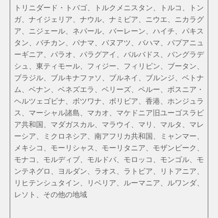
トリニダード・トバゴ、トルクメニスタン、トルコ、トン
ガ、ナイジェリア、ナウル、ナミビア、ニウエ、ニカラグ
ア、ニジェール、ネパール、バーレーン、ハイチ、パキス
タン、バチカン、パナマ、バヌアツ、バハマ、パプアニュ
ーギニア、パラオ、パラグアイ、バルバドス、バングラデ
シュ、東ティモール、フィジー、フィリピン、ブータン、
ブラジル、ブルキナファソ、ブルネイ、ブルンジ、ベトナ
ム、ベナン、ベネズエラ、ベリーズ、ペルー、ボスニア・
ヘルツェゴビナ、ボツワナ、ボリビア、香港、ホンジュラ
ス、マーシャル諸島、マカオ、マケドニア旧ユーゴスラビ
ア共和国、マダガスカル、マラウイ、マリ、マルタ、マレ
ーシア、ミクロネシア、南アフリカ共和国、ミャンマー、
メキシコ、モーリシャス、モーリタニア、モザンビーク、
モナコ、モルディブ、モルドバ、モロッコ、モンゴル、モ
ンテネグロ、ヨルダン、ラオス、ラトビア、リトアニア、
リヒテンシュタイン、リベリア、ルーマニア、ルワンダ、
レソト、その他の地域