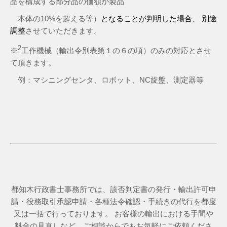
品を構成する部分品の価額が製品
本体の10%を超える等）
となることが判明した場合、 別途
調整
させていただきます。
2
※
工作機械（輸出令別表第１の６の項）のみの対応とさせ
て頂きます。
例：マシニングセンタ、ロボット、NC旋盤、測定器等
都知木行政書士事務所では、該否判定書の発行・輸出許可申
請・役務取引承認申請・各種法令確認・手続きの代行を都度
又は一括で行っております。 お客様の輸出における手間や
料金の見直しなど、ご相談からでもお気軽にご依頼くださ