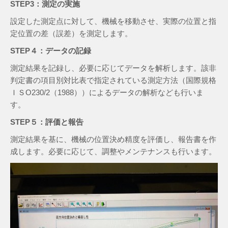
STEP3：測定の実施
設定した測定点に対して、機械を移動させ、実際の位置と指
定位置の差（誤差）を測定します。
STEP４：データの記録
測定結果を記録し、必要に応じてデータを解析します。該非
判定書の項目別対比表で指定されている測定方法（国際規格
ＩＳО230/2（1988））によるデータの解析なども行いま
す。
STEP５：評価と報告
測定結果を基に、機械の位置決め精度を評価し、報告書を作
成します。必要に応じて、調整やメンテナンスも行います。