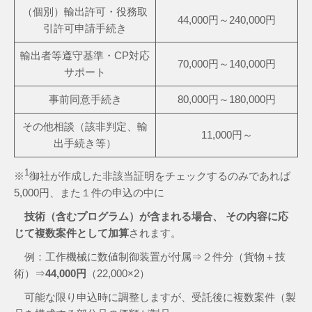
（個別）輸出許可・役務取
44,000円～240,000円
引許可申請手続き
輸出者等遵守基準・CP対応
70,000円～140,000円
サポート
事前同意手続き
80,000円～180,000円
その他相談（該非判定、輸
11,000円～
出手続き等）
1
※
御社が作成した非該当証明をチェックするのみであれば
5,000円、また１件の申込の中に
技術（含むプログラム）が含まれる場合、 その内容に応
じて複数案件として加算
されます。
例：工作機械に数値制御装置が付属⇒２件分（貨物＋技
術）⇒
44,000円
（22,000×2）
可能な限り申込時に調整しますが、受託後に複数案件（製