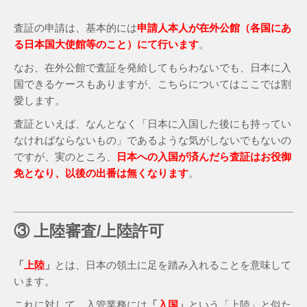
査証の申請は、基本的には
申請人本人が在外公館（各国にあ
る日本国大使館等のこと）にて行います
。
なお、在外公館で査証を発給してもらわないでも、日本に入
国できるケースもありますが、こちらについてはここでは割
愛します。
査証といえば、なんとなく「日本に入国した後にも持ってい
なければならないもの」であるような気がしないでもないの
ですが、実のところ、
日本への入国が済んだら査証はお役御
免となり、以後の出番は無くなります
。
③ 上陸審査/上陸許可
「
上陸
」
とは、日本の領土に足を踏み入れることを意味して
います。
これに対して、入管業務には
「
入国
」
という「上陸」と似た