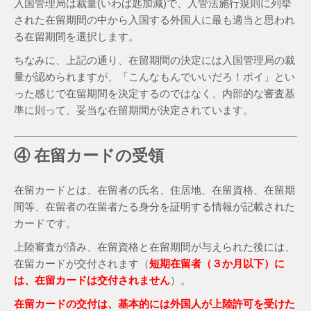
入国管理局は裁量(いわば匙加減)で、入管法施行規則に列挙
された在留期間の中から入国する外国人に最も適当と思われ
る在留期間を選択します。
ちなみに、上記の通り、在留期間の決定には入国管理局の裁
量が認められますが、「こんなもんでいいだろ！ポイ」とい
った感じで在留期間を決定するのではなく、内部的な審査基
準に則って、妥当な在留期間が決定されています。
④ 在留カードの受領
在留カードとは、在留者の氏名、住居地、在留資格、在留期
間等、在留者の在留者たる身分を証明する情報が記載された
カードです。
上陸審査が済み、在留資格と在留期間が与えられた後には、
在留カードが交付されます（
短期在留者（３か月以下）に
は、在留カードは交付されません
）。
在留カードの交付は、基本的には外国人が上陸許可を受けた