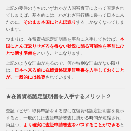
上記の要件のうちのいずれかが入国審査官によって否定され
てしまえば、基本的には、わざわざ飛行機に乗って日本に来
たのに、
そのまま本国にとんぼ返り
するしかなくなってしま
います。
つまりは、在留資格認定証明書を事前に入手しておけば、
本
国にとんぼ返りせざるを得ない状況に陥る可能性を事前にひ
とつ潰す準備を
ということになります。
上記のような理由があるので、何か特別な理由がない限り
は、
日本へ来る前に在留資格認定証明書を入手しておくこと
が、一般的には推奨
されています。
★在留資格認定証明書を入手するメリット２
査証（ビザ）取得申請をする際に在留資格認定証明書を提示
すると、一般的には査証申請審査に掛かる時間が短縮され、
尚且つ、
より確実に査証申請審査をパスすることができる
と