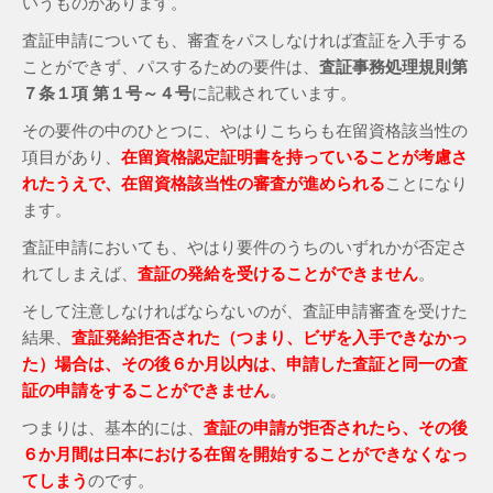
いうものがあります。
査証申請についても、審査をパスしなければ査証を入手する
ことができず、パスするための要件は、
査証事務処理規則第
７条１項 第１号～４号
に記載されています。
その要件の中のひとつに、やはりこちらも在留資格該当性の
項目があり、
在留資格認定証明書を持っていることが考慮さ
れたうえで、在留資格該当性の審査が進められる
ことになり
ます。
査証申請においても、やはり要件のうちのいずれかが否定さ
れてしまえば、
査証の発給を受けることができません
。
そして注意しなければならないのが、査証申請審査を受けた
結果、
査証発給拒否された（つまり、ビザを入手できなかっ
た）場合は、その後６か月以内は、申請した査証と同一の査
証の申請をすることができません
。
つまりは、基本的には、
査証の申請が拒否されたら、その後
６か月間は日本における在留を開始することができなくなっ
てしまう
のです。