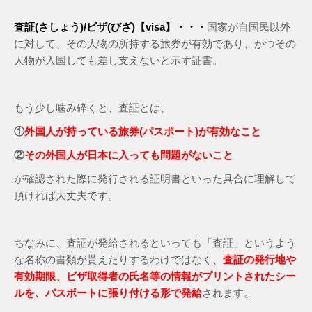
査証(さしょう)/ビザ(びざ)【visa】・・・
国家が自国民以外
に対して、その人物の所持する旅券が有効であり、かつその
人物が入国しても差し支えないと示す証書。
もう少し噛み砕くと、査証とは、
①
外国人が持っている旅券(パスポート)が有効なこと
②
その外国人が日本に入っても問題がないこと
が確認された際に発行される証明書といった具合に理解して
頂ければ大丈夫です。
ちなみに、査証が発給されるといっても「査証」というよう
な名称の書類が貰えたりするわけではなく、
査証の発行地や
有効期限、ビザ取得者の氏名等の情報がプリントされたシー
ルを、パスポートに張り付ける形で発給
されます。