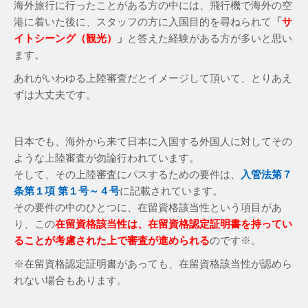
海外旅行に行ったことがある方の中には、飛行機で海外の空
港に着いた後に、スタッフの方に入国目的を尋ねられて
「
サ
イトシーング（観光）
」
と答えた経験がある方が多いと思い
ます。
あれがいわゆる上陸審査だとイメージして頂いて、とりあえ
ずは大丈夫です。
日本でも、海外から来て日本に入国する外国人に対してその
ような上陸審査が勿論行われています。
そして、その上陸審査にパスするための要件は、
入管法第７
条第１項 第１号～４号
に記載されています。
その要件の中のひとつに、在留資格該当性という項目があ
り、この
在留資格該当性は、在留資格認定証明書を持ってい
ることが考慮された上で審査が進められる
のです※。
※在留資格認定証明書があっても、在留資格該当性が認めら
れない場合もあります。