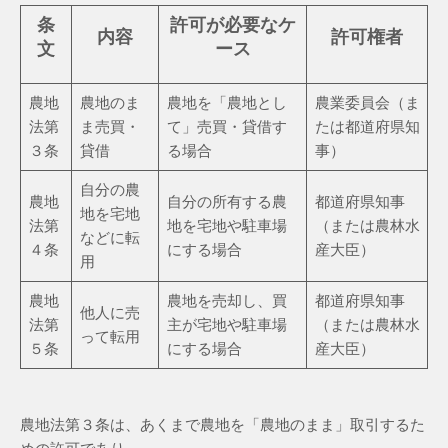
条
許可が必要なケ
内容
許可権者
文
ース
農地
農地のま
農地を「農地とし
農業委員会（ま
法第
ま売買・
て」売買・貸借す
たは都道府県知
３条
貸借
る場合
事）
自分の農
農地
自分の所有する農
都道府県知事
地を宅地
法第
地を宅地や駐車場
（または農林水
などに転
４条
にする場合
産大臣）
用
農地
農地を売却し、買
都道府県知事
他人に売
法第
主が宅地や駐車場
（または農林水
って転用
５条
にする場合
産大臣）
農地法第３条は、あくまで農地を「農地のまま」取引するた