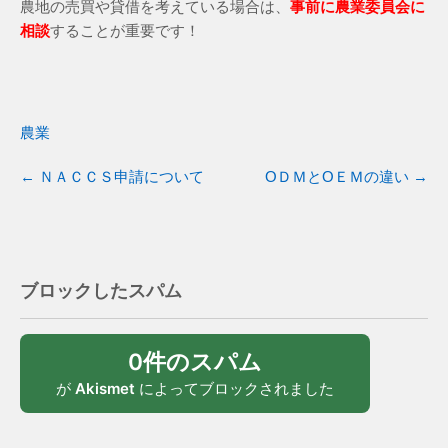
農地の売買や貸借を考えている場合は、
事前に農業委員会に
相談
することが重要です！
農業
←
ＮＡＣＣＳ申請について
ОＤＭとOＥＭの違い
→
ブロックしたスパム
0件のスパム
が
Akismet
によってブロックされました