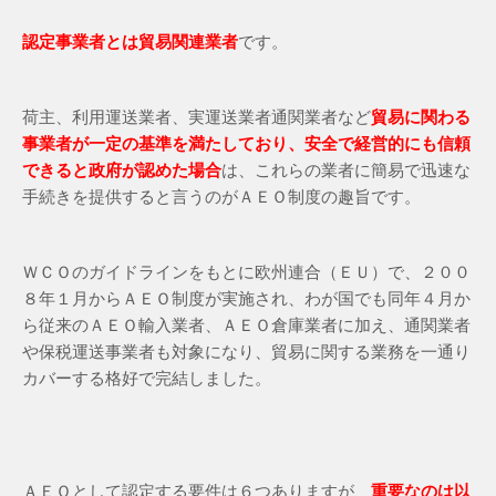
認定事業者とは貿易関連業者
です。
荷主、利用運送業者、実運送業者通関業者など
貿易に関わる
事業者が一定の基準を満たしており、安全で経営的にも信頼
できると政府が認めた場合
は、これらの業者に簡易で迅速な
手続きを提供すると言うのがＡＥＯ制度の趣旨です。
ＷＣＯのガイドラインをもとに欧州連合（ＥＵ）で、２００
８年１月からＡＥＯ制度が実施され、わが国でも同年４月か
ら従来のＡＥＯ輸入業者、ＡＥＯ倉庫業者に加え、通関業者
や保税運送事業者も対象になり、貿易に関する業務を一通り
カバーする格好で完結しました。
ＡＥＯとして認定する要件は６つありますが、
重要なのは以