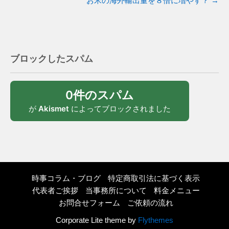
お米の海外輸出量を８倍に増やす？
→
ブロックしたスパム
0件のスパム
が
Akismet
によってブロックされました
時事コラム・ブログ
特定商取引法に基づく表示
代表者ご挨拶
当事務所について
料金メニュー
お問合せフォーム
ご依頼の流れ
Corporate Lite theme by
Flythemes