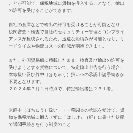
ことが可能で、保税地域に貨物を搬入することなく、輸出
の許可を受けることができます。
自社の倉庫などで輸出の許可を受けることが可能となり、
税関審査・検査で自社のセキュリティー管理とコンプライ
アンスが反映されるため、迅速な船積みが可能となり、リ
ードタイムや物流コストの削減が期待できます。
また、外国貿易船に積載したまま、検査及び輸出の許可を
受けようとする貨物について、特定輸出申告を行う場合、
本線扱い及び艀中（ほちゅう）扱い※の承認申請手続きが
不要となります。
２０２４年７月１日時点で、特定輸出者は２３１者。
※艀中（ほちゅう）扱い・・・税関長の承認を受けて、貨
物を保税地域に搬入せずに「はしけ」（艀）に乗せた状態
で通関手続きを行う制度のこと