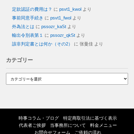
定款認証の費用は？
に
psvt1_kwol
より
事前同意手続き
に
psvt1_fwol
より
外為法とは
に
pssozr_kaSt
より
輸出令別表第１
に
pssozr_qkSt
より
該非判定書とは何か（その2）
に
张曼佳
より
カテゴリー
時事コラム・ブログ
特定商取引法に基づく表示
代表者ご挨拶
当事務所について
料金メニュー
お問合せフォーム
ご依頼の流れ